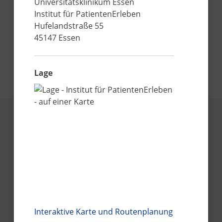
Anreise und Parken
Universitätsklinikum Essen
Institut für PatientenErleben
Jetzt informieren
Hufelandstraße 55
45147
Essen
Instagram UK Essen
Facebook UK Essen
YouTube UK Essen
LinkedIn UK Essen
Lage
Interaktive Karte und Routenplanung