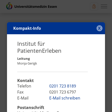
Kompakt-Info
X
Universitätsklinikum Essen (AöR)
Institut für
Hufelandstraße 55
PatientenErleben
45147 Essen
Leitung
Telefon:
0201 723 0
Monja Gerigk
Fax:
0201 723 4694
E-Mail schreiben
Kontakt
Bewerbungen hier:
Telefon
0201 723 8189
https://karriere.ume.de/job-finder/
Fax
0201 723 6797
Beauftragte(r) für Medizinproduktesicherheit:
E-Mail
E-Mail schreiben
mp-sicherheitsbeauftragte@uk-essen.de
Postanschrift