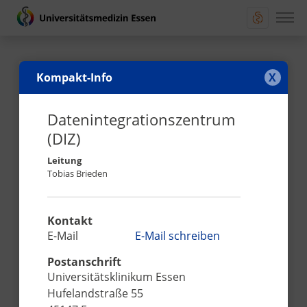
Kompakt-Info
X
Universitätsklinikum Essen (AöR)
Datenintegrationszentrum
Hufelandstraße 55
(DIZ)
45147 Essen
Leitung
Telefon:
0201 723 0
Tobias Brieden
Fax:
0201 723 4694
E-Mail schreiben
Kontakt
Bewerbungen hier:
E-Mail
E-Mail schreiben
https://karriere.ume.de/job-finder/
Postanschrift
Beauftragte(r) für Medizinproduktesicherheit:
Universitätsklinikum Essen
mp-sicherheitsbeauftragte@uk-essen.de
Hufelandstraße 55